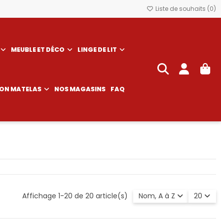
Liste de souhaits (
0
)
MEUBLE ET DÉCO
LINGE DE LIT
SON MATELAS
NOS MAGASINS
FAQ
Affichage 1-20 de 20 article(s)
Nom, A à Z
20