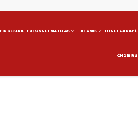
FIN DE SERIE
FUTONS ET MATELAS
TATAMIS
LITS ET CANAPÉ
CHOISIR 