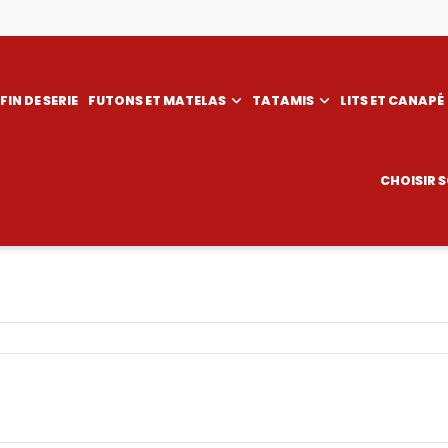
FIN DE SERIE
FUTONS ET MATELAS
TATAMIS
LITS ET CANAPÉ
CHOISIR 