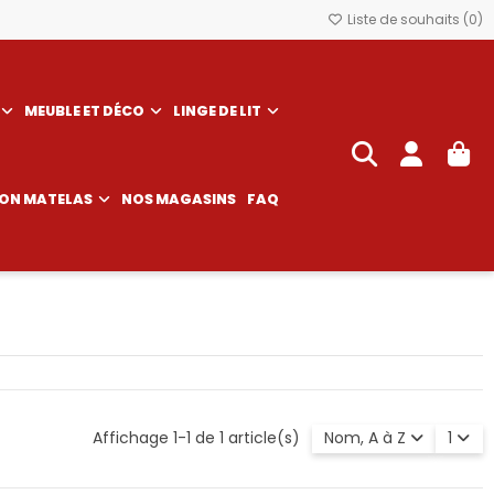
Liste de souhaits (
0
)
MEUBLE ET DÉCO
LINGE DE LIT
SON MATELAS
NOS MAGASINS
FAQ
Affichage 1-1 de 1 article(s)
Nom, A à Z
1