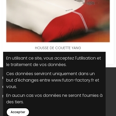
HOUSSE DE COUETTE YANG
38,00 €
En utilisant ce site, vous acceptez l'utilisation et
19,00 €
le traitement de vos données.
Ces données serviront uniquement dans un
INFORMATIONS
but d'échanges entre www.futon-factory.fr et
vous.
CONTACTEZ NOUS
En aucun cas vos données ne seront fournies à
NOUS SUIVRE
des tiers.
Accepter
la grande cuillère