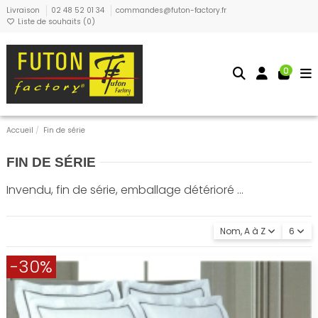
Livraison
02 48 52 01 34
commandes@futon-factory.fr
Liste de souhaits (
0
)
0
Accueil
Fin de série
FIN DE SÉRIE
Invendu, fin de série, emballage détérioré ...
Nom, A à Z
6
-30%