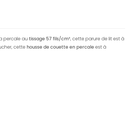
la percale au
tissage 57 fils/cm²
, cette parure de lit est à
ucher, cette
housse de couette en percale
est à