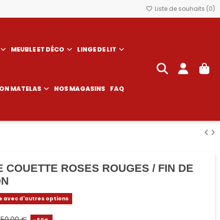
Liste de souhaits (
0
)
MEUBLE ET DÉCO
LINGE DE LIT
SON MATELAS
NOS MAGASINS
FAQ
 COUETTE ROSES ROUGES / FIN DE
ON
e avec d'autres options
50,00 €