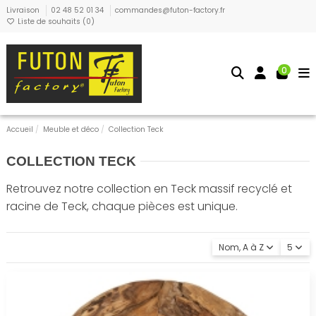
Livraison
02 48 52 01 34
commandes@futon-factory.fr
Liste de souhaits (
0
)
0
Accueil
Meuble et déco
Collection Teck
COLLECTION TECK
Retrouvez notre collection en Teck massif recyclé et
racine de Teck, chaque pièces est unique.
Nom, A à Z
5