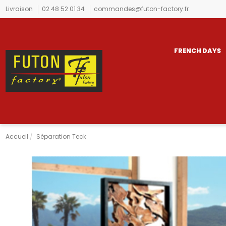
Livraison
02 48 52 01 34
commandes@futon-factory.fr
FRENCH DAYS
Accueil
Séparation Teck