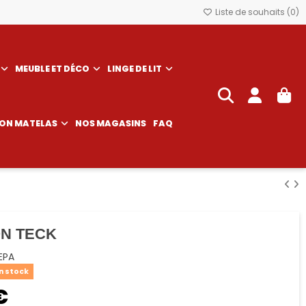
Liste de souhaits (
0
)
MEUBLE ET DÉCO
LINGE DE LIT
SON MATELAS
NOS MAGASINS
FAQ
ON TECK
EPA
n stock
€