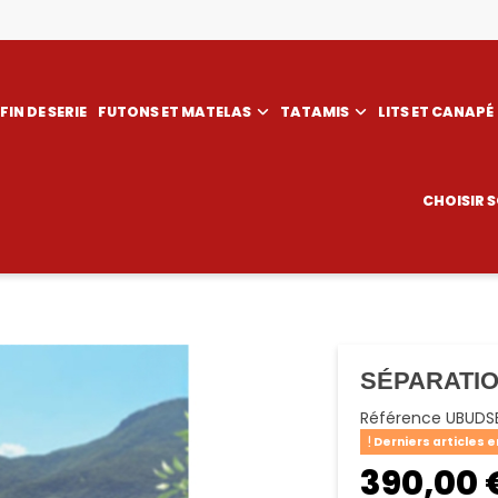
FIN DE SERIE
FUTONS ET MATELAS
TATAMIS
LITS ET CANAPÉ
CHOISIR 
SÉPARATI
Référence
UBUDS
Derniers articles e
390,00 