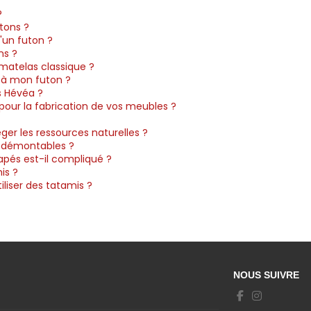
?
?
tons ?
'un futon ?
ns ?
matelas classique ?
 à mon futon ?
s Hévéa ?
 pour la fabrication de vos meubles ?
er les ressources naturelles ?
s démontables ?
pés est-il compliqué ?
is ?
liser des tatamis ?
NOUS SUIVRE