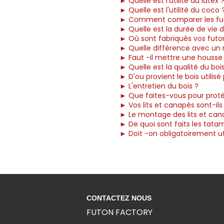
► Quelle est l'utilité du latex 
► Quelle est l'utilité du coco 
► Comment comparer les fu
► Quelle est la durée de vie d
► Où sont fabriqués vos futo
► Quelle différence avec un 
► Faut -il mettre une housse
► Quelle est la qualité du boi
► D'ou provient le bois utilisé
► L'entretien du bois ?
► Que faites-vous pour protég
► Vos lits et canapés sont-il
► Le montage des lits et cana
► De quoi sont faits les tatam
► Doit -on obligatoirement uti
CONTACTEZ NOUS
FUTON FACTORY