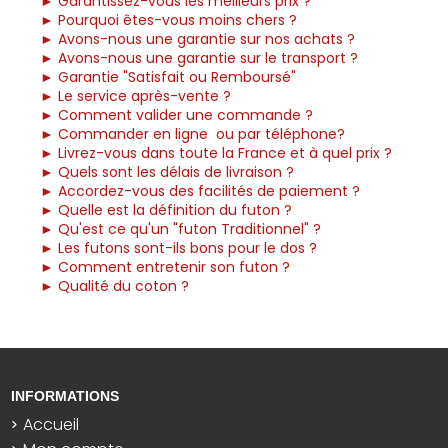
► Garantissez-vous les meilleurs prix ?
► Pourquoi êtes-vous moins chers ?
► Avons-nous une garantie sur nos achats ?
► Avons-nous une garantie sur le transport ?
► Garantie "Satisfait ou Remboursé"
► Le service après-vente ?
► Comment valider une commande ?
► Commander en ligne ou par téléphone?
► Livrez-vous dans toute la France et à quel prix ?
► Quels sont les délais de livraison ?
► Accordez-vous des facilités de paiement ?
► Quelle est la définition du futon ?
► Qu'est ce qu'un "futon Traditionnel" ?
► Les futons sont-ils bons pour le dos ?
► Comment entretenir son futon ?
► Qualité du coton ?
INFORMATIONS
Accueil