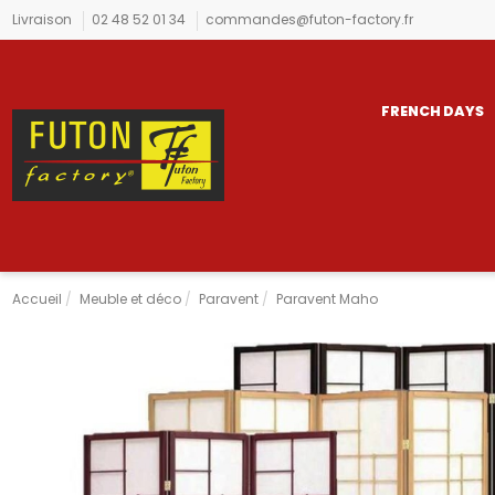
Livraison
02 48 52 01 34
commandes@futon-factory.fr
FRENCH DAYS
Accueil
Meuble et déco
Paravent
Paravent Maho