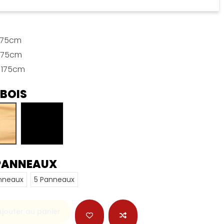
 175cm
 175cm
x 175cm
 BOIS
aturel
Noir
PANNEAUX
nneaux
5 Panneaux
Ajouter au panier