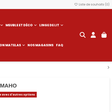
Liste de souhaits (
0
)
MEUBLE ET DÉCO
LINGE DE LIT
SON MATELAS
NOS MAGASINS
FAQ
 MAHO
e avec d'autres options