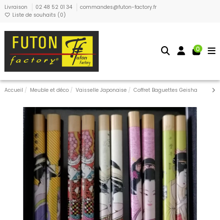
Livraison
02 48 52 01 34
commandes@futon-factory.fr
Liste de souhaits (
0
)
0
Accueil
Meuble et déco
Vaisselle Japonaise
Coffret Baguettes Geisha