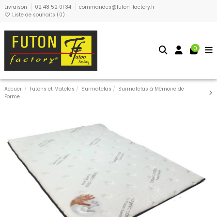
Livraison
02 48 52 01 34
commandes@futon-factory.fr
Liste de souhaits (
0
)
0
Accueil
Futons et Matelas
Surmatelas
Surmatelas à Mémoire de
Forme