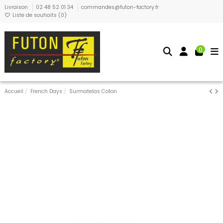
Livraison
02 48 52 01 34
commandes@futon-factory.fr
Liste de souhaits (
0
)
0
Accueil
French Days
Surmatelas Coton