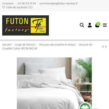
Livraison
02 48 52 01 34
commandes@futon-factory.fr
Liste de souhaits (
0
)
0
Accueil
Linge de Maison
Housses de couette et draps
Housse de
Couette Coton BIO BLANCHE