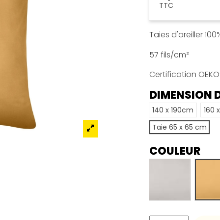
TTC
Taies d'oreiller 10
57 fils/cm²
Certification OEK
DIMENSION D
140 x 190cm
160 
Taie 65 x 65 cm
COULEUR
LIN
C