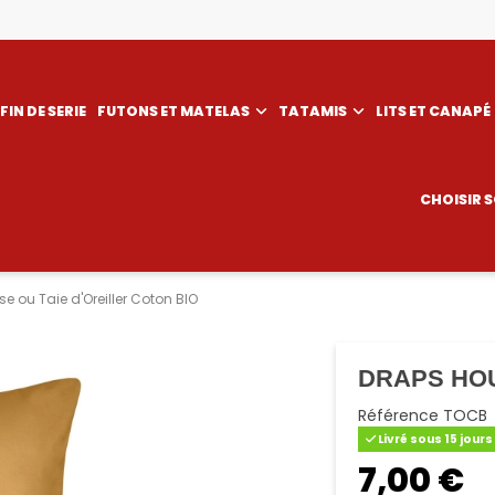
FIN DE SERIE
FUTONS ET MATELAS
TATAMIS
LITS ET CANAPÉ
CHOISIR 
e ou Taie d'Oreiller Coton BIO
DRAPS HOU
Référence
TOCB
Livré sous 15 jours
7,00 €