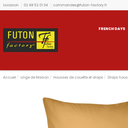
Livraison
02 48 52 01 34
commandes@futon-factory.fr
FRENCH DAYS
Accueil
Linge de Maison
Housses de couette et draps
Draps houss