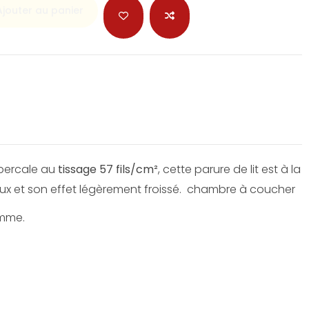
Ajouter au panier
 percale au
tissage 57 fils/cm²
, cette parure de lit est à la
oux et son effet légèrement froissé. chambre à coucher
amme.