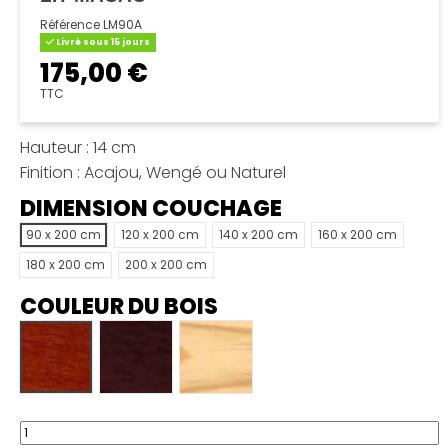
Référence
LM90A
Livré sous 15 jours
175,00 €
TTC
Hauteur : 14 cm
Finition : Acajou, Wengé ou Naturel
DIMENSION COUCHAGE
90 x 200 cm
120 x 200 cm
140 x 200 cm
160 x 200 cm
180 x 200 cm
200 x 200 cm
COULEUR DU BOIS
Acajou
Wengé
Naturel