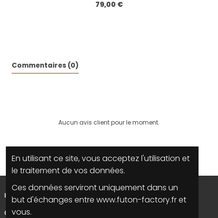
79,00 €
Commentaires (0)
Aucun avis client pour le moment.
En utilisant ce site, vous acceptez l'utilisation et
le traitement de vos données.
Ces données serviront uniquement dans un
INFORMATIONS
but d'échanges entre www.futon-factory.fr et
vous.
CONTACTEZ NOUS