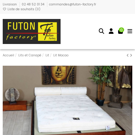
Livraison
02 48 52 01 34
commandes@futon-factory.fr
Liste de souhaits (
0
)
0
Accueil
Lits et Canapé
Lit
Lit Macao