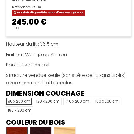
Référence
LP90A
Produit disponible avec d'autres options
245,00 €
TTC
Hauteur du lit : 36.5 cm
Finition : Wengé ou Acajou
Bois : Hévéa massif
Structure vendue seule (sans tête de lit, sans tiroirs)
avec sommier à lattes inclus
DIMENSION COUCHAGE
90 x 200 cm
120 x 200 cm
140 x 200 cm
160 x 200 cm
180 x 200 cm
COULEUR DU BOIS
Acajou
Wengé
Naturel