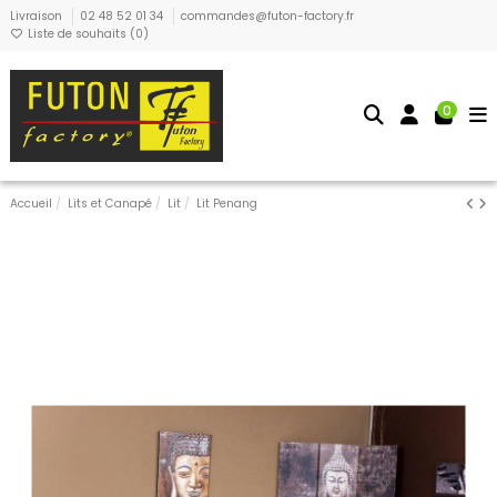
Livraison
02 48 52 01 34
commandes@futon-factory.fr
Liste de souhaits (
0
)
0
Accueil
Lits et Canapé
Lit
Lit Penang