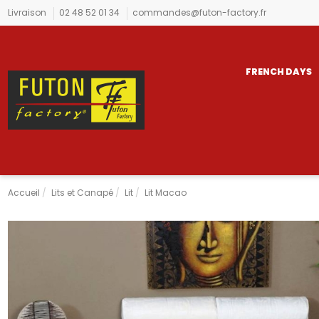
Livraison
02 48 52 01 34
commandes@futon-factory.fr
FRENCH DAYS
Accueil
Lits et Canapé
Lit
Lit Macao