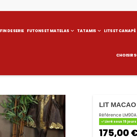
FIN DE SERIE
FUTONS ET MATELAS
TATAMIS
LITS ET CANAPÉ
CHOISIR 
LIT MACAO
Référence
LM90A
Livré sous 15 jours
175,00 