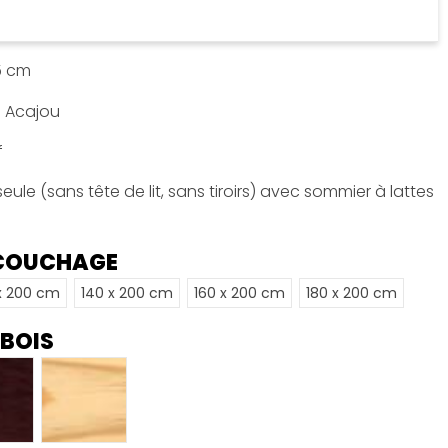
.5 cm
u Acajou
f
ule (sans tête de lit, sans tiroirs) avec sommier à lattes
 COUCHAGE
x 200 cm
140 x 200 cm
160 x 200 cm
180 x 200 cm
 BOIS
engé
Naturel