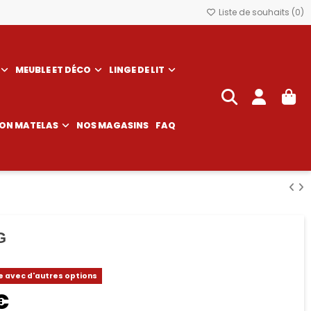
Liste de souhaits (
0
)
MEUBLE ET DÉCO
LINGE DE LIT
SON MATELAS
NOS MAGASINS
FAQ
G
e avec d'autres options
€