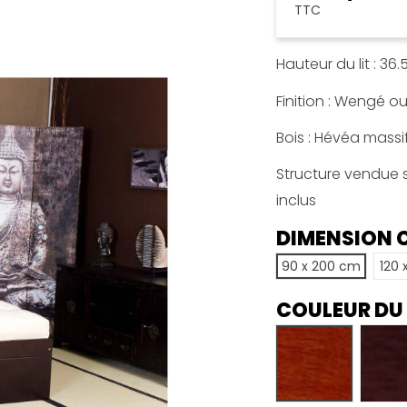
TTC
Hauteur du lit : 36
Finition : Wengé o
Bois : Hévéa massi
Structure vendue se
inclus
DIMENSION
90 x 200 cm
120 
COULEUR DU
Acajou
W