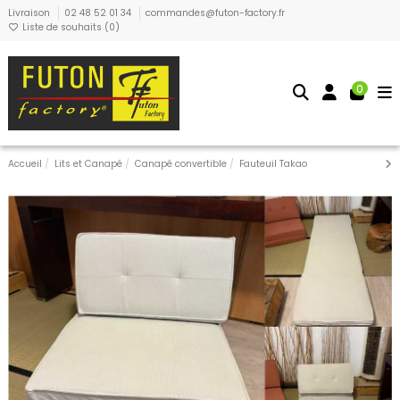
Livraison
02 48 52 01 34
commandes@futon-factory.fr
Liste de souhaits (
0
)
0
Accueil
Lits et Canapé
Canapé convertible
Fauteuil Takao