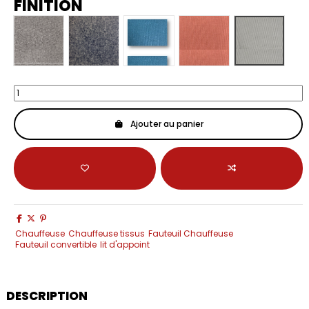
FINITION
Takao Gris Perle
Takao Anthratite
Takao velour vert
Takao Velor rose/Terraco
Takao velou
Ajouter au panier
Chauffeuse
Chauffeuse tissus
Fauteuil Chauffeuse
Fauteuil convertible
lit d'appoint
DESCRIPTION