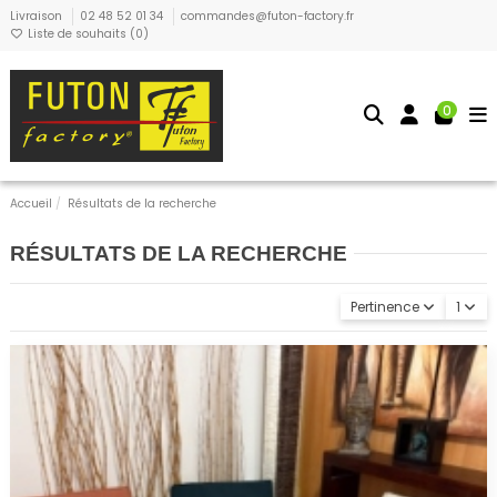
Livraison
02 48 52 01 34
commandes@futon-factory.fr
Liste de souhaits (
0
)
0
Accueil
Résultats de la recherche
RÉSULTATS DE LA RECHERCHE
Pertinence
1