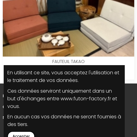
FAUTEUIL TAKAO
En utilisant ce site, vous acceptez l'utilisation et
159,00 €
le traitement de vos données.
Ces données serviront uniquement dans un
INFORMATIONS
but d'échanges entre www.futon-factory.fr et
vous.
CONTACTEZ NOUS
En aucun cas vos données ne seront fournies à
NOUS SUIVRE
des tiers.
Accepter