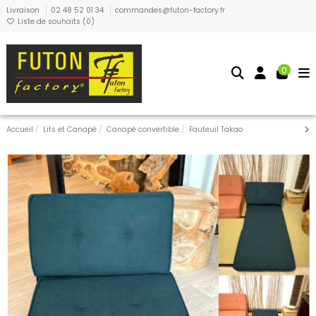
Livraison
02 48 52 01 34
commandes@futon-factory.fr
Liste de souhaits (
0
)
0
Accueil
Lits et Canapé
Canapé convertible
Fauteuil Takao