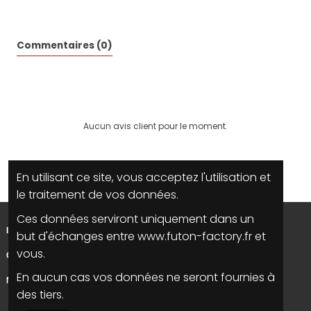
Commentaires (0)
Aucun avis client pour le moment.
En utilisant ce site, vous acceptez l'utilisation et
le traitement de vos données.
Ces données serviront uniquement dans un
INFORMATIONS
but d'échanges entre www.futon-factory.fr et
vous.
CONTACTEZ NOUS
En aucun cas vos données ne seront fournies à
NOUS SUIVRE
des tiers.