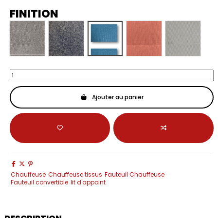
FINITION
Takao Gris Perle
Takao Anthratite
Takao velour vert
Takao Velor rose/Terraco
Takao velou
Ajouter au panier
Chauffeuse
Chauffeuse tissus
Fauteuil Chauffeuse
Fauteuil convertible
lit d'appoint