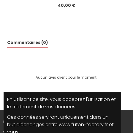
40,00 €
Commentaires (0)
Aucun avis client pour le moment.
En utilisant ce site, vous acceptez l'utilisation et
le traitement de vos données.
Ces données serviront uniquement dans un
INFORMATIONS
but d'échanges entre www.futon-factory.fr et
vous.
CONTACTEZ NOUS