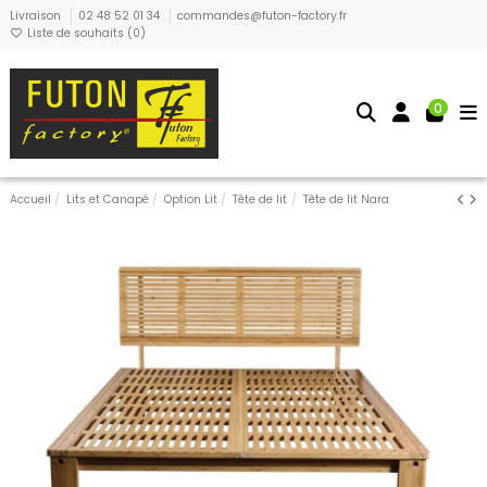
Livraison
02 48 52 01 34
commandes@futon-factory.fr
Liste de souhaits (
0
)
0
Accueil
Lits et Canapé
Option Lit
Tête de lit
Tête de lit Nara