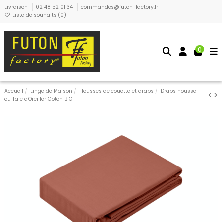
Livraison
02 48 52 01 34
commandes@futon-factory.fr
Liste de souhaits (
0
)
0
Accueil
Linge de Maison
Housses de couette et draps
Draps housse
ou Taie d'Oreiller Coton BIO