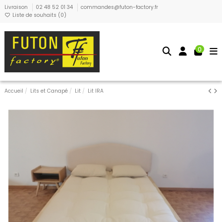
Livraison
02 48 52 01 34
commandes@futon-factory.fr
Liste de souhaits (
0
)
0
Accueil
Lits et Canapé
Lit
Lit IRA