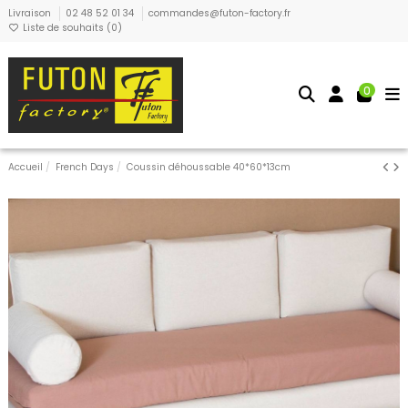
Livraison
02 48 52 01 34
commandes@futon-factory.fr
Liste de souhaits (
0
)
0
Accueil
French Days
Coussin déhoussable 40*60*13cm