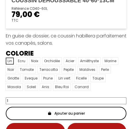
COUSSIN DÉHOUSSABLE 40*60*13CM
Référence
CD40-60L
79,00 €
TTC
En guise de dossier, ce coussin habillera parfaitement
vos canapés, salons.
COLORIE
Lin
Ecru
Noix
Orchidée
Acier
Améthyste
Marine
Noir
Tomate
Terracotta
Pepite
Maldives
Perle
Griotte
Eveque
Prune
Lin vert
Ficelle
Taupe
Masala
Soleil
Anis
Bleu Roi
Canard
Ajouter au panier