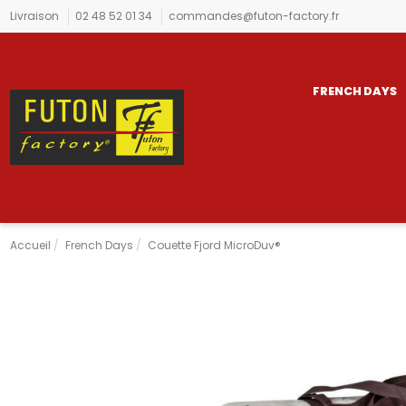
Livraison
02 48 52 01 34
commandes@futon-factory.fr
FRENCH DAYS
Accueil
French Days
Couette Fjord MicroDuv®