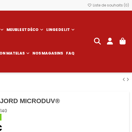
Liste de souhaits (
0
)
MEUBLE ET DÉCO
LINGE DE LIT
SON MATELAS
NOS MAGASINS
FAQ
FJORD MICRODUV®
140
€