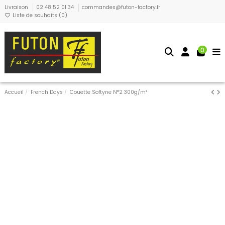
Livraison
02 48 52 01 34
commandes@futon-factory.fr
Liste de souhaits (
0
)
0
Accueil
French Days
Couette Softyne N°2 300g/m²