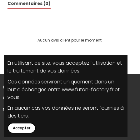
Commentaires (0)
Aucun avis client pour le moment.
En utilisant ce site, vous acceptez l'utilisation et
le traitement de vos données.
Ces données serviront uniquement dans un
INFORMATIONS
but d'échanges entre www.futon-factory.fr et
vous.
CONTACTEZ NOUS
En aucun cas vos données ne seront fournies à
NOUS SUIVRE
des tiers.
Accepter
2023 |
la grande cuillère