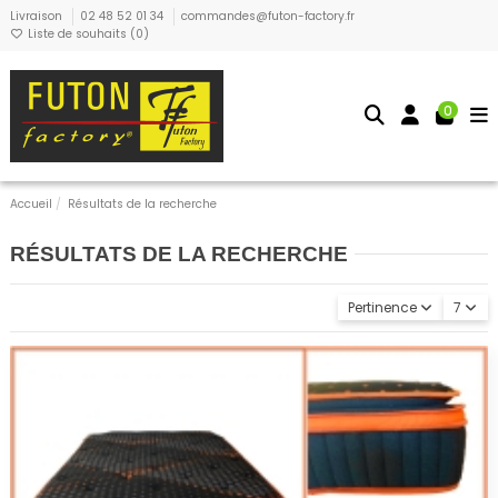
Livraison
02 48 52 01 34
commandes@futon-factory.fr
Liste de souhaits (
0
)
0
Accueil
Résultats de la recherche
RÉSULTATS DE LA RECHERCHE
Pertinence
7