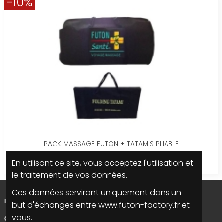
-10%
PACK MASSAGE FUTON + TATAMIS PLIABLE
190,00 €
En utilisant ce site, vous acceptez l'utilisation et
171,00 €
le traitement de vos données.
Ces données serviront uniquement dans un
INFORMATIONS
but d'échanges entre www.futon-factory.fr et
vous.
CONTACTEZ NOUS